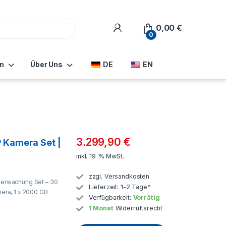
0,00
€
0
n
Über Uns
DE
EN
3.299,90
€
 Kamera Set |
inkl. 19 % MwSt.
zzgl.
Versandkosten
erwachung Set – 30
Lieferzeit:
1-2 Tage*
ra, 1 x 2000 GB
Verfügbarkeit:
Vorrätig
1 Monat
Widerruftsrecht