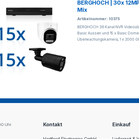
BERGHOCH | 30x 12MP
Mix
Artikelnummer: 10375
BERGHOCH 36 Kanal NVR Videoübe
Basic Aussen und 15 x Basic Dome
Überwachungskamera, 1 x 2000 G
Kontakt
Einkauf
00 Uhr.
Hartford Electronics GmbH
Lieferzeit &