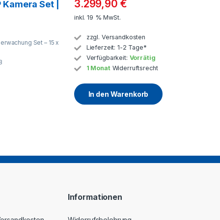
3.299,90
€
 Kamera Set |
inkl. 19 % MwSt.
zzgl.
Versandkosten
rwachung Set – 15 x
Lieferzeit:
1-2 Tage*
Verfügbarkeit:
Vorrätig
B
1 Monat
Widerruftsrecht
In den Warenkorb
Informationen
 Versandkosten
Widerrufsbelehrung