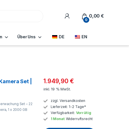
0,00
€
0
n
Über Uns
DE
EN
1.949,90
€
Kamera Set |
inkl. 19 % MwSt.
zzgl.
Versandkosten
rwachung Set – 22
Lieferzeit:
1-2 Tage*
ra, 1 x 2000 GB
Verfügbarkeit:
Vorrätig
1 Monat
Widerruftsrecht