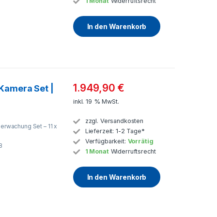
1 Monat
Widerruftsrecht
In den Warenkorb
1.949,90
€
Kamera Set |
inkl. 19 % MwSt.
zzgl.
Versandkosten
rwachung Set – 11 x
Lieferzeit:
1-2 Tage*
Verfügbarkeit:
Vorrätig
B
1 Monat
Widerruftsrecht
In den Warenkorb