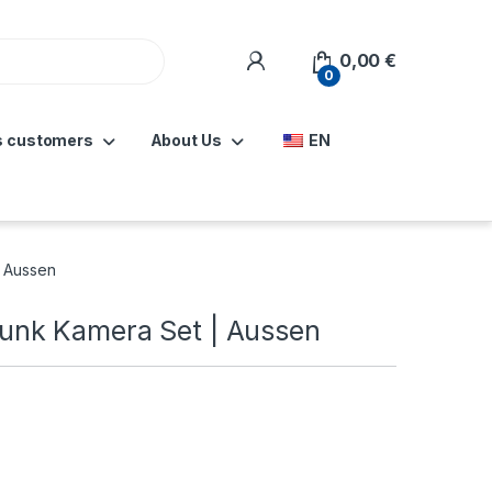
0,00
€
0
s customers
About Us
EN
 Aussen
nk Kamera Set | Aussen