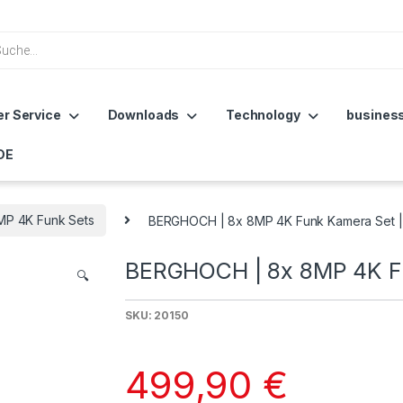
r Service
Downloads
Technology
busines
DE
MP 4K Funk Sets
BERGHOCH | 8x 8MP 4K Funk Kamera Set |
BERGHOCH | 8x 8MP 4K Fu
🔍
SKU: 20150
499,90
€