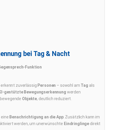
kennung bei Tag & Nacht
 Gegensprech-Funktion
rkennt zuverlässig
Personen
– sowohl am
Tag
als
KI-gestützte Bewegungserkennung
werden
h bewegende
Objekte
, deutlich reduziert.
t eine
Benachrichtigung an die App
. Zusätzlich kann im
ktiviert werden, um unerwünschte
Eindringlinge
direkt