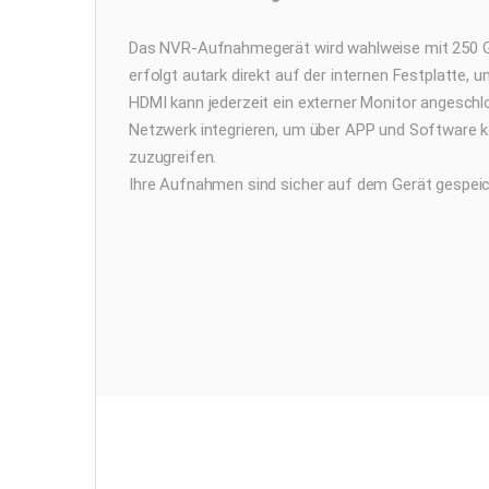
Das NVR-Aufnahmegerät wird wahlweise mit 250 GB
erfolgt autark direkt auf der internen Festplatte,
HDMI kann jederzeit ein externer Monitor angeschlo
Netzwerk integrieren, um über APP und Software k
zuzugreifen.
Ihre Aufnahmen sind sicher auf dem Gerät gespeic
Kameraübersicht
Entdecken Sie unsere leistungsstarken 4K-Über
Modell mit 8-fach Zoom – alle K