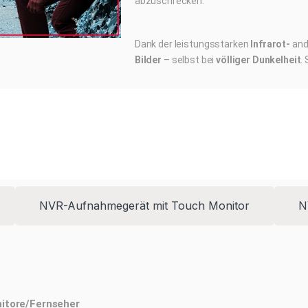
abzuschrecken.
Dank der leistungsstarken
Infrarot-
an
Bilder
– selbst bei
völliger Dunkelheit
.
 Komplettlösung zur Anzeige, Bedienung und Aufzeichnung Ihrer Ka
sche Bedienung mit Maus und LAN zur Verfügung. Perfekt als zen
als autarke Sicherheitslösung.
NVR-Aufnahmegerät mit Touch Monitor
N
nitore/Fernseher