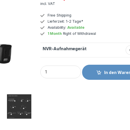
incl. VAT
Free Shipping
Lieferzeit:
1-2 Tage*
Availability:
Available
1 Month
Right of Withdrawal
NVR-Aufnahmegerät
In den Ware