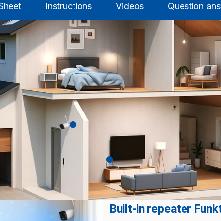
Sheet
Instructions
Videos
Question an
Built-in repeater Funk