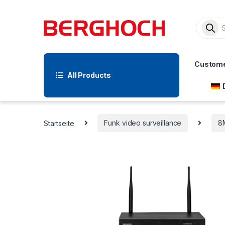
Custome
All Products
Startseite
Funk video surveillance
8