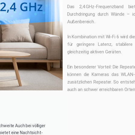
Das 2,4 GHz-Frequenzband bi
Durchdringung durch Wände – id
Außenbereich.
In Kombination mit Wi-Fi 6 wird die
für geringere Latenz, stabiler
gleichzeitig aktiven Geräten.
Ein besonderer Vorteil: Die Repeate
können die Kameras das WLAN-Si
zusätzlichen Repeater. So entsteh
auch an schwer erreichbaren Orten
hweite Auch bei völliger
bietet eine Nachtsicht-