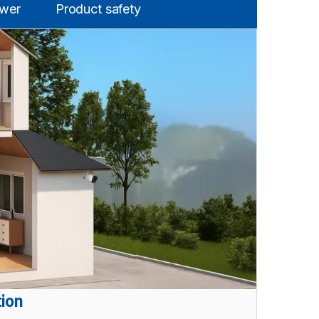
swer
Product safety
tion