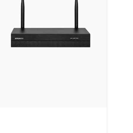
ische Außenkamera, kompakte Dome-Variante oder
ne umfassende Sicherheitslösung.