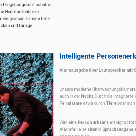
em Umgebungslicht schaltet
iche Nachtaufnahmen.
mereignissen für eine helle
ecken und farbige
Intelligente Personen­er
Alarmausgabe über Lautsprecher mit
Unsere moderne Überwachungskamera e
auch in der
Nacht
. Durch die integrierte
Fehlalarme
, etwa durch
Tiere
oder sic
Wird eine
Person erkannt
, erfolgt sofor
Alarmfall
eine
siren
or
Sprachausgabe
a