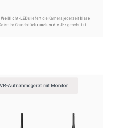
d
Weißlicht-LEDs
liefert die Kamera jederzeit
klare
 So ist Ihr Grundstück
rund um die Uhr
geschützt.
meras. Je nach Modell stehen Touchbedienung,
trale Anzeige im bestehenden Netzwerksystem oder
VR-Aufnahmegerät mit Monitor