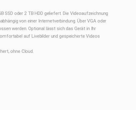
 SSD oder 2 TB HDD geliefert. Die Videoaufzeichnung
 unabhängig von einer Internetverbindung. Über VGA oder
ssen werden. Optional lässt sich das Gerät in Ihr
omfortabel auf Livebilder und gespeicherte Videos
hert, ohne Cloud.
wachungskameras für unterschiedlichste Einsatzbereiche. Ob klass
ameras verfügen über integriertes Mikrofon und Lautsprecher für ei