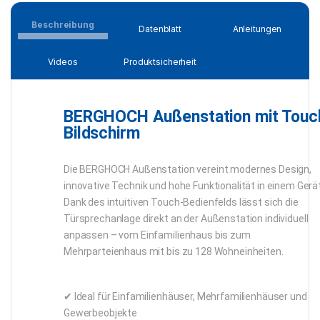
Beschreibung
Datenblatt
Anleitungen
Videos
Produktsicherheit
BERGHOCH Außenstation mit Touc
Bildschirm
Die BERGHOCH Außenstation vereint modernes Design,
innovative Technik und hohe Funktionalität in einem Gerät
Dank des intuitiven Touch-Bedienfelds lässt sich die
Türsprechanlage direkt an der Außenstation individuell
anpassen – vom Einfamilienhaus bis zum
Mehrparteienhaus mit bis zu 128 Wohneinheiten.
✔ Ideal für Einfamilienhäuser, Mehrfamilienhäuser und
Gewerbeobjekte