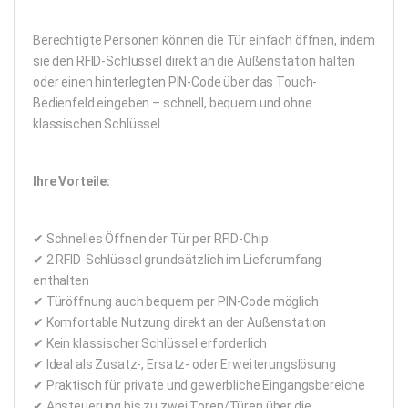
Berechtigte Personen können die Tür einfach öffnen, indem
sie den RFID-Schlüssel direkt an die Außenstation halten
oder einen hinterlegten PIN-Code über das Touch-
Bedienfeld eingeben – schnell, bequem und ohne
klassischen Schlüssel.
Ihre Vorteile:
✔ Schnelles Öffnen der Tür per RFID-Chip
✔ 2 RFID-Schlüssel grundsätzlich im Lieferumfang
enthalten
✔ Türöffnung auch bequem per PIN-Code möglich
✔ Komfortable Nutzung direkt an der Außenstation
✔ Kein klassischer Schlüssel erforderlich
✔ Ideal als Zusatz-, Ersatz- oder Erweiterungslösung
✔ Praktisch für private und gewerbliche Eingangsbereiche
✔ Ansteuerung bis zu zwei Toren/Türen über die