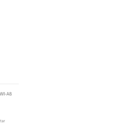
WI-A8
tar