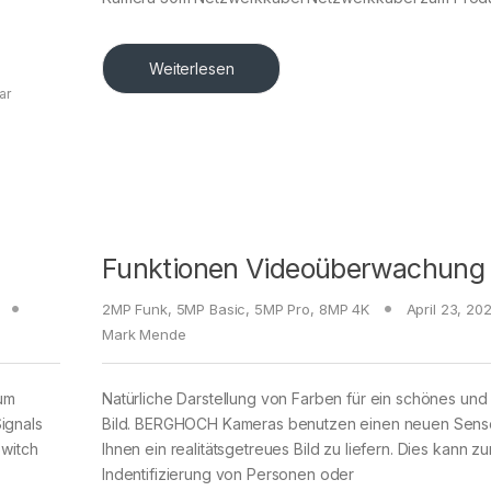
Weiterlesen
ar
g
Funktionen Videoüberwachung
2MP Funk
,
5MP Basic
,
5MP Pro
,
8MP 4K
April 23, 20
Mark Mende
zum
Natürliche Darstellung von Farben für ein schönes und
ignals
Bild. BERGHOCH Kameras benutzen einen neuen Sens
Switch
Ihnen ein realitätsgetreues Bild zu liefern. Dies kann zu
Indentifizierung von Personen oder