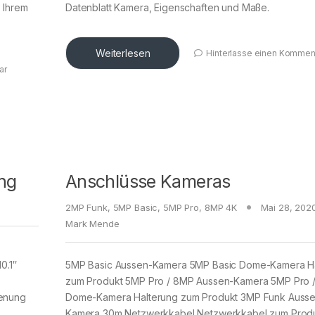
 Ihrem
Datenblatt Kamera, Eigenschaften und Maße.
Weiterlesen
Hinterlasse einen Kommen
ar
ng
Anschlüsse Kameras
2MP Funk
,
5MP Basic
,
5MP Pro
,
8MP 4K
Mai 28, 202
Mark Mende
0.1″
5MP Basic Aussen-Kamera 5MP Basic Dome-Kamera H
zum Produkt 5MP Pro / 8MP Aussen-Kamera 5MP Pro 
ienung
Dome-Kamera Halterung zum Produkt 3MP Funk Auss
Kamera 30m Netzwerkkabel Netzwerkkabel zum Prod