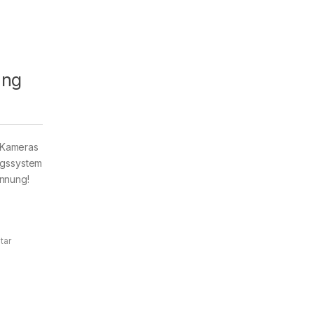
ung
 Kameras
ngssystem
ennung!
tar