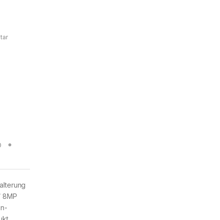
tar
0
alterung
/ 8MP
en-
ukt