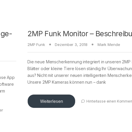
age-
2MP Funk Monitor – Beschreib
2MP Funk
Dezember 3, 2018
Mark Mende
Die neue Menscherkennung integriert in unseren 2MP
Blätter oder kleine Tiere lösen ständig Ihr Überwachu
aus? Nicht mit unserer neuen intelligenten Menscherk
lose App
Unsere 2MP Kameras können nun – dank
oftware
arm
Weiterlesen
Hinterlasse einen Kommen
ar