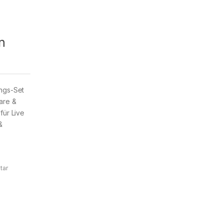
n
ngs-Set
are &
ür Live
&
tar