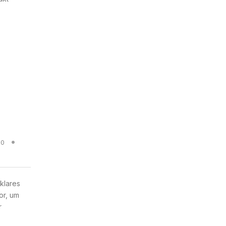
20
 klares
or, um
r