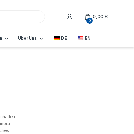
0,00
€
0
n
Über Uns
DE
EN
chaften
amera,
sches