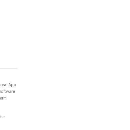
lose App
Software
larm
tar