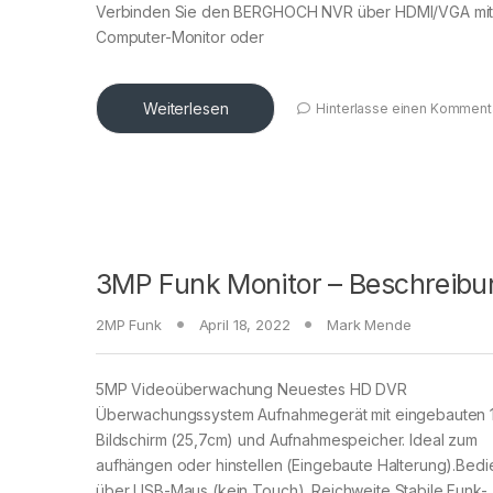
Verbinden Sie den BERGHOCH NVR über HDMI/VGA mit
Computer-Monitor oder
Weiterlesen
Hinterlasse einen Komment
3MP Funk Monitor – Beschreibu
2MP Funk
April 18, 2022
Mark Mende
5MP Videoüberwachung Neuestes HD DVR
Überwachungssystem Aufnahmegerät mit eingebauten 1
Bildschirm (25,7cm) und Aufnahmespeicher. Ideal zum
aufhängen oder hinstellen (Eingebaute Halterung).Bed
über USB-Maus (kein Touch). Reichweite Stabile Funk-