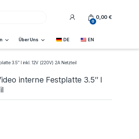
0,00
€
0
n
Über Uns
DE
EN
tte 3.5″ I inkl. 12V (220V) 2A Netzteil
deo interne Festplatte 3.5″ I
il