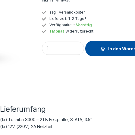
inkl. 19 % MwSt.
zzgl.
Versandkosten
Lieferzeit:
1-2 Tage*
Verfügbarkeit:
Vorrätig
1 Monat
Widerruftsrecht
In den Ware
Lieferumfang
(1x) Toshiba S300 – 2TB Festplatte, S-ATA, 3.5″
(1x) 12V (220V) 2A Netzteil