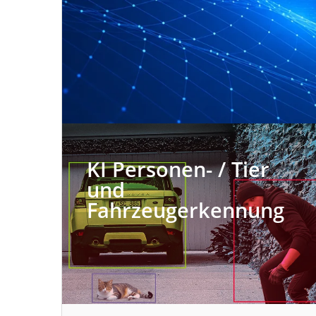
KI Personen- / Tier
und
Fahrzeugerkennung​