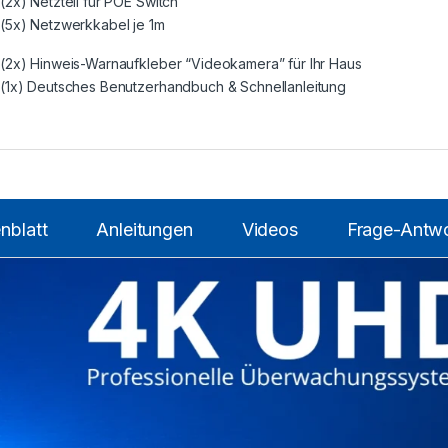
(2x) Netzteil für POE Switch
(5x) Netzwerkkabel je 1m
(2x) Hinweis-Warnaufkleber “Videokamera” für Ihr Haus
(1x) Deutsches Benutzerhandbuch & Schnellanleitung
nblatt
Anleitungen
Videos
Frage-Antwo