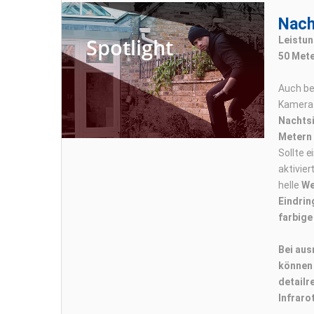
Nach
Spotlight
Leistun
50 Mete
Auch bei
Kamera a
Nachtsi
Metern
Sollte e
aktivier
helle
We
Eindrin
farbige
Bei aus
können 
detailr
Infrarot