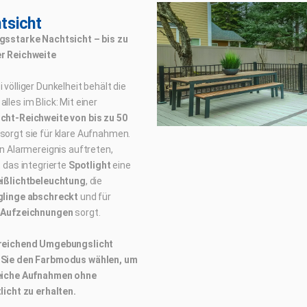
tsicht
gsstarke Nachtsicht – bis zu
r Reichweite
 völliger Dunkelheit behält die
lles im Blick: Mit einer
cht-Reichweite von bis zu 50
sorgt sie für klare Aufnahmen.
in Alarmereignis auftreten,
t das integrierte
Spotlight
eine
ißlichtbeleuchtung
, die
glinge abschreckt
und für
 Aufzeichnungen
sorgt.
reichend Umgebungslicht
Sie den Farbmodus wählen, um
eiche Aufnahmen ohne
licht zu erhalten.