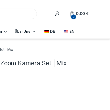
0,00
€
0
n
Über Uns
DE
EN
et | Mix
Zoom Kamera Set | Mix