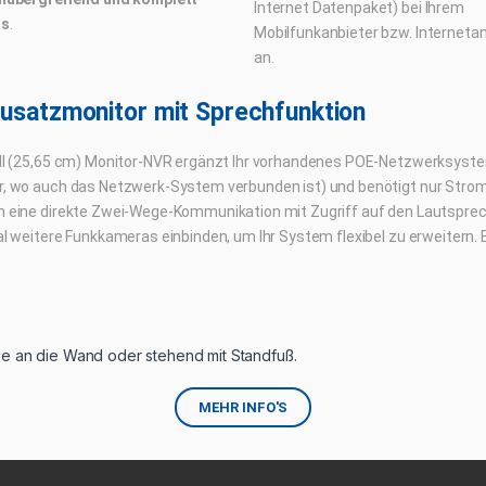
Internet Datenpaket) bei Ihrem
os
.
Mobilfunkanbieter bzw. Internetan
an.
Zusatzmonitor mit Sprechfunktion
ll (25,65 cm) Monitor-NVR ergänzt Ihr vorhandenes POE-Netzwerksystem 
, wo auch das Netzwerk-System verbunden ist) und benötigt nur Strom
 eine direkte Zwei-Wege-Kommunikation mit Zugriff auf den Lautsprec
al weitere Funkkameras einbinden, um Ihr System flexibel zu erweitern.
e an die Wand oder stehend mit Standfuß.
MEHR INFO'S