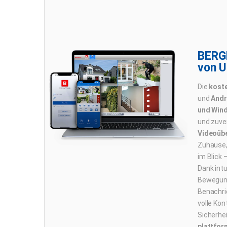
BERG
von 
Die
kost
und
Andr
und Win
und zuve
Videoüb
Zuhause,
im Blick 
Dank intu
Bewegung
Benachri
volle Kont
Sicherhe
plattfor