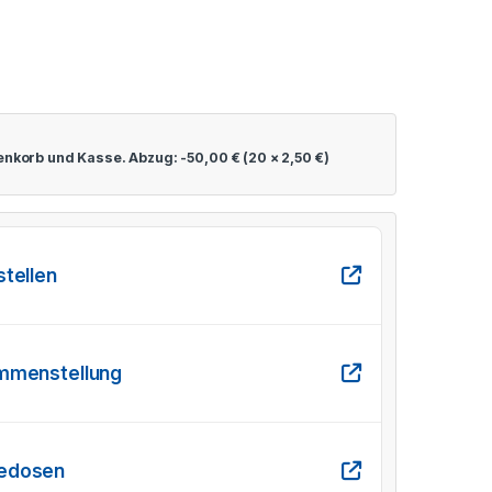
renkorb und Kasse. Abzug:
-
50,00
€
(20 ×
2,50
€
)
stellen
ammenstellung
gedosen