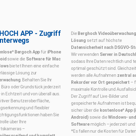
HOCH APP - Zugriff
Die
Berghoch Videoüberwachung
Unterwegs
Lösung
setzt auf höchste
Datensicherheit nach DSGVO-S
enlose* Bergoch App
für
iPhone
Wir verwenden
Server in Deutsch
oid
sowie die
Software für Mac
sodass Ihre Daten rechtlich und 
dows
bietet Ihnen eine einfache
optimal geschützt sind. Gleichzeit
rlässige Lösung zur
werden alle Aufnahmen
zentral a
erwachung
. Behalten Sie Ihr
Rekorder vor Ort gespeichert
– f
 Büro oder Grundstück jederzeit
maximale Kontrolle und Ausfallsic
– in Echtzeit und von überall aus.
Der Zugriff auf Live-Bilder und
itiver Benutzeroberfläche,
gespeicherte Aufnahmen ist beq
serkennung und flexibler
sicher über die
kostenlose* App (
chtigungsfunktionen haben Sie
Android)
sowie die
Windows- und
rolle über Ihre
Software
möglich – jederzeit und 
itskameras –
*Es fallen nur die Kosten für Daten
mübergreifend und komplett