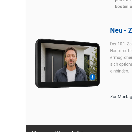
kostenl
Neu - 
Der 10.1-Zo
Hauptrouter
ermöglichen
sich option
einbinden.
Zur Montag