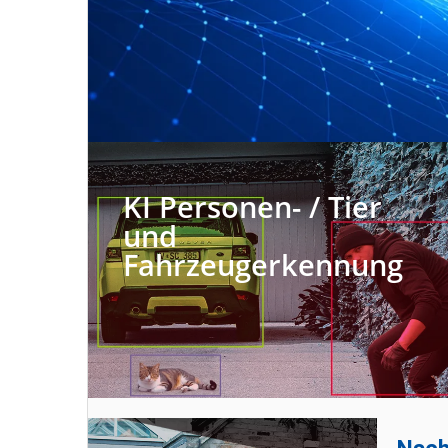
KI Personen- / Tier
und
Fahrzeugerkennung​