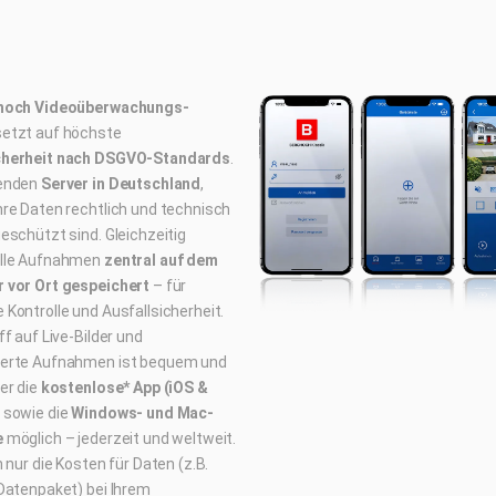
hoch Videoüberwachungs-
etzt auf höchste
cherheit nach DSGVO-Standards
.
wenden
Server in Deutschland
,
hre Daten rechtlich und technisch
eschützt sind. Gleichzeitig
lle Aufnahmen
zentral auf dem
 vor Ort gespeichert
– für
Kontrolle und Ausfallsicherheit.
ff auf Live-Bilder und
erte Aufnahmen ist bequem und
er die
kostenlose* App (iOS &
sowie die
Windows- und Mac-
e
möglich – jederzeit und weltweit.
n nur die Kosten für Daten (z.B.
 Datenpaket) bei Ihrem