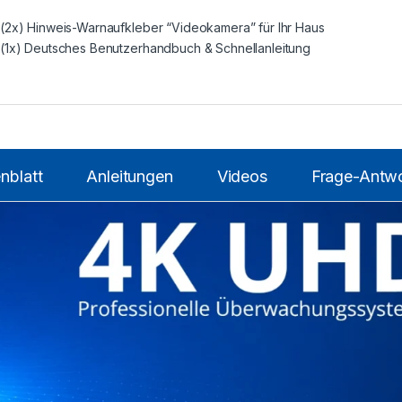
(2x) Hinweis-Warnaufkleber “Videokamera” für Ihr Haus
(1x) Deutsches Benutzerhandbuch & Schnellanleitung
nblatt
Anleitungen
Videos
Frage-Antwo