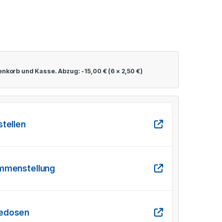
renkorb und Kasse. Abzug:
-
15,00
€
(6 ×
2,50
€
)
stellen
ammenstellung
gedosen