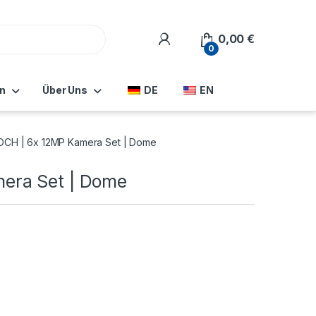
0,00
€
0
n
Über Uns
DE
EN
CH | 6x 12MP Kamera Set | Dome
era Set | Dome