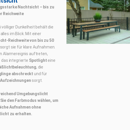
tsicht
gsstarke Nachtsicht – bis zu
r Reichweite
 völliger Dunkelheit behält die
lles im Blick: Mit einer
cht-Reichweite von bis zu 50
sorgt sie für klare Aufnahmen.
in Alarmereignis auftreten,
t das integrierte
Spotlight
eine
ißlichtbeleuchtung
, die
glinge abschreckt
und für
 Aufzeichnungen
sorgt.
reichend Umgebungslicht
Sie den Farbmodus wählen, um
eiche Aufnahmen ohne
licht zu erhalten.