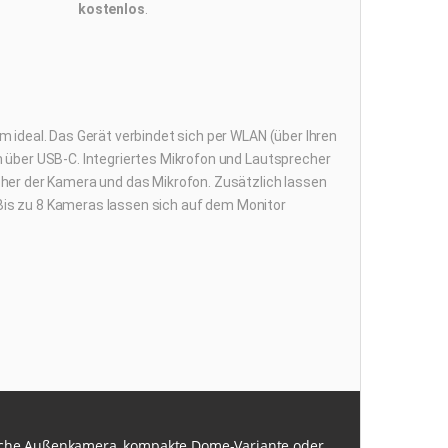
kostenlos
.
ideal. Das Gerät verbindet sich per WLAN (über Ihren
 über USB-C. Integriertes Mikrofon und Lautsprecher
her der Kamera und das Mikrofon. Zusätzlich lassen
 Bis zu 8 Kameras lassen sich auf dem Monitor
ische Außenkamera, kompakte Dome-Variante oder