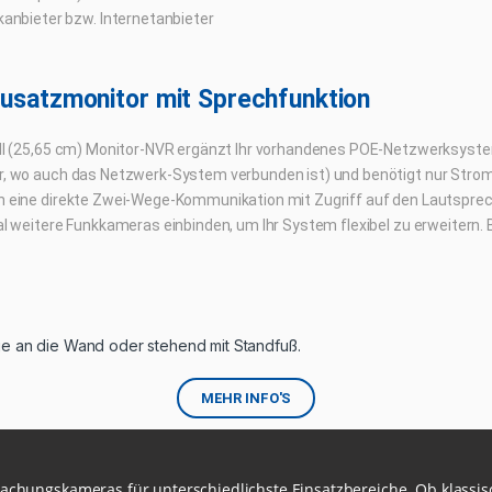
kanbieter bzw. Internetanbieter
Zusatzmonitor mit Sprechfunktion
ll (25,65 cm) Monitor-NVR ergänzt Ihr vorhandenes POE-Netzwerksystem 
, wo auch das Netzwerk-System verbunden ist) und benötigt nur Strom
 eine direkte Zwei-Wege-Kommunikation mit Zugriff auf den Lautsprec
al weitere Funkkameras einbinden, um Ihr System flexibel zu erweitern.
e an die Wand oder stehend mit Standfuß.
MEHR INFO'S
wachungskameras für unterschiedlichste Einsatzbereiche. Ob klass