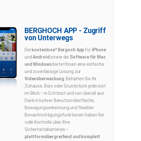
BERGHOCH APP - Zugriff
von Unterwegs
Die
kostenlose* Bergoch App
für
iPhone
und
Android
sowie die
Software für Mac
und Windows
bietet Ihnen eine einfache
und zuverlässige Lösung zur
Videoüberwachung
. Behalten Sie Ihr
Zuhause, Büro oder Grundstück jederzeit
im Blick – in Echtzeit und von überall aus.
Dank intuitiver Benutzeroberfläche,
Bewegungserkennung und flexibler
Benachrichtigungsfunktionen haben Sie
volle Kontrolle über Ihre
Sicherheitskameras –
plattformübergreifend und komplett