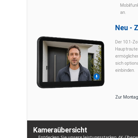
Mobilfun
an.
Neu - 
Der 10.1-Zo
Hauptrouter
ermöglichen
sich option
einbinden.
Zur Montag
Kameraübersicht
Entdecken Sie unsere leistungsstarken 4K-Über