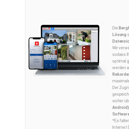
Die
Berg
Lösung
s
Datensi
Wir ver
sodass I
optimal g
werden a
Rekorder
maximale 
Der Zugri
gespeich
sicher üb
Android)
Softwar
*Es falle
Internet