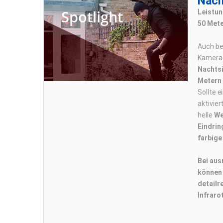
Nach
Spotlight
Leistun
50 Mete
Auch bei
Kamera a
Nachtsi
Metern
Sollte e
aktivier
helle
We
Eindrin
farbige
Bei aus
können 
detailr
Infrarot