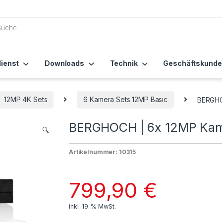
ienst
Downloads
Technik
Geschäftskunde
12MP 4K Sets
6 Kamera Sets 12MP Basic
BERGHO
BERGHOCH | 6x 12MP Kam
🔍
Artikelnummer: 10315
799,90
€
inkl. 19 % MwSt.