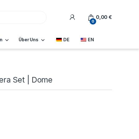
0,00
€
0
n
Über Uns
DE
EN
ra Set | Dome