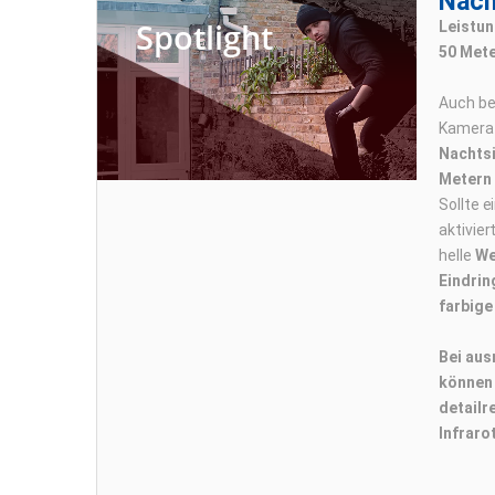
Nach
Spotlight
Leistun
50 Mete
Auch bei
Kamera a
Nachtsi
Metern
Sollte e
aktivier
helle
We
Eindrin
farbige
Bei aus
können 
detailr
Infrarot