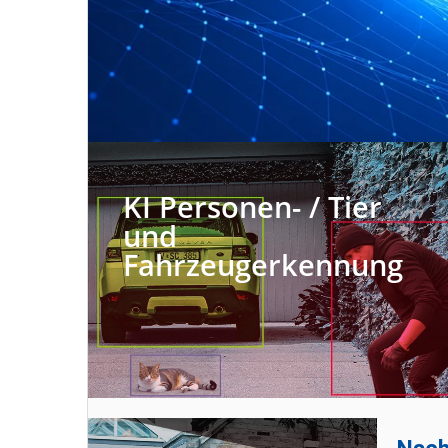
KI Personen- / Tier
und
Fahrzeugerkennung​