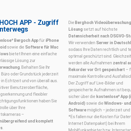
HOCH APP - Zugriff
Die
Berghoch Videoüberwachung
Unterwegs
Lösung
setzt auf höchste
Datensicherheit nach DSGVO-S
enlose* Bergoch App
für
iPhone
Wir verwenden
Server in Deutsch
oid
sowie die
Software für Mac
sodass Ihre Daten rechtlich und 
dows
bietet Ihnen eine einfache
optimal geschützt sind. Gleichzeit
rlässige Lösung zur
werden alle Aufnahmen
zentral a
erwachung
. Behalten Sie Ihr
Rekorder vor Ort gespeichert
– f
 Büro oder Grundstück jederzeit
maximale Kontrolle und Ausfallsic
– in Echtzeit und von überall aus.
Der Zugriff auf Live-Bilder und
itiver Benutzeroberfläche,
gespeicherte Aufnahmen ist beq
serkennung und flexibler
sicher über die
kostenlose* App (
chtigungsfunktionen haben Sie
Android)
sowie die
Windows- und
rolle über Ihre
Software
möglich – jederzeit und 
itskameras –
*Es fallen nur die Kosten für Daten
mübergreifend und komplett
Internet Datenpaket) bei Ihrem
os
.
Mobilfunkanbieter bzw. Internetan