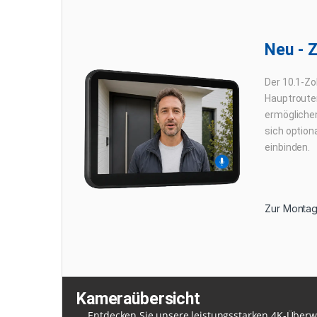
Neu - 
Der 10.1-Zo
Hauptrouter
ermöglichen
sich option
einbinden.
Zur Montag
Kameraübersicht
Entdecken Sie unsere leistungsstarken 4K-Über