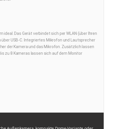
ideal. Das Gerät verbindet sich per WLAN (über Ihren
 über USB-C. Integriertes Mikrofon und Lautsprecher
her der Kamera und das Mikrofon. Zusätzlich lassen
 Bis zu 8 Kameras lassen sich auf dem Monitor
ische Außenkamera, kompakte Dome-Variante oder