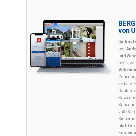
BERG
von 
Die
kost
und
Andr
und Win
und zuve
Videoüb
Zuhause,
im Blick 
Dank intu
Bewegung
Benachri
volle Kont
Sicherhe
plattfor
kostenl