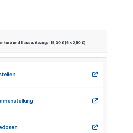
renkorb und Kasse. Abzug:
-
15,00
€
(6 ×
2,50
€
)
stellen
ammenstellung
gedosen