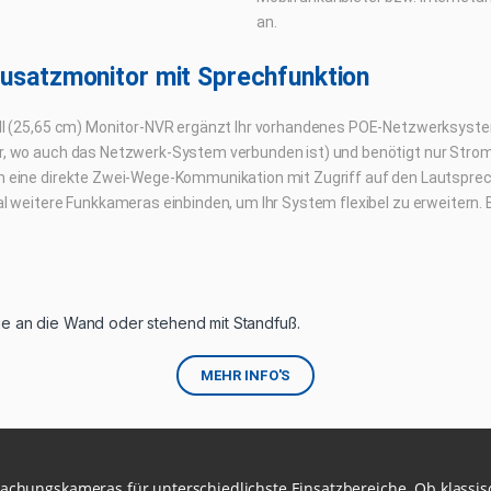
an.
Zusatzmonitor mit Sprechfunktion
ll (25,65 cm) Monitor-NVR ergänzt Ihr vorhandenes POE-Netzwerksystem 
, wo auch das Netzwerk-System verbunden ist) und benötigt nur Strom
 eine direkte Zwei-Wege-Kommunikation mit Zugriff auf den Lautsprec
al weitere Funkkameras einbinden, um Ihr System flexibel zu erweitern.
e an die Wand oder stehend mit Standfuß.
MEHR INFO'S
wachungskameras für unterschiedlichste Einsatzbereiche. Ob klass