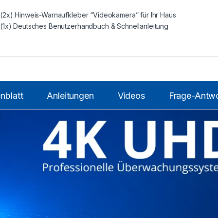
(2x) Hinweis-Warnaufkleber “Videokamera” für Ihr Haus
(1x) Deutsches Benutzerhandbuch & Schnellanleitung
nblatt
Anleitungen
Videos
Frage-Antwo