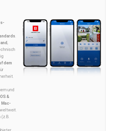
s-
tandards
.
land
,
technisch
ig
uf dem
ür
herheit.
uem und
iOS &
 Mac-
weltweit.
 (z.B.
bieter