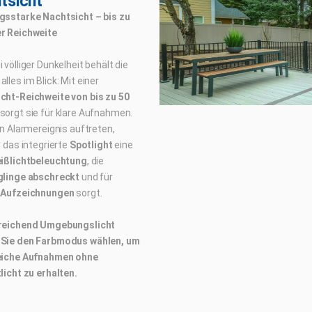
tsicht
gsstarke Nachtsicht – bis zu
r Reichweite
 völliger Dunkelheit behält die
lles im Blick: Mit einer
cht-Reichweite von bis zu 50
sorgt sie für klare Aufnahmen.
in Alarmereignis auftreten,
t das integrierte
Spotlight
eine
ißlichtbeleuchtung
, die
glinge abschreckt
und für
 Aufzeichnungen
sorgt.
reichend Umgebungslicht
Sie den Farbmodus wählen, um
eiche Aufnahmen ohne
licht zu erhalten.