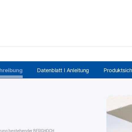
hreibung
Datenblatt I Anleitung
Produktsich
terung bestehender BERGHOCH