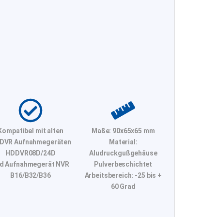
Kompatibel mit alten
Maße:
90x65x65 mm
DVR Aufnahmegeräten
Material:
HDDVR08D/24D
Aludruckgußgehäuse
d Aufnahmegerät NVR
Pulverbeschichtet
B16/B32/B36
Arbeitsbereich: -25 bis +
60 Grad