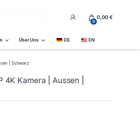
0,00
€
0
n
Über Uns
DE
EN
sen | Schwarz
 4K Kamera | Aussen |