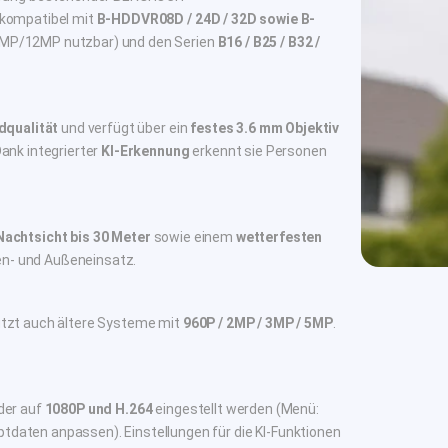
 kompatibel mit
B-HDDVR08D / 24D / 32D sowie B-
8MP/12MP nutzbar) und den Serien
B16 / B25 / B32 /
dqualität
und verfügt über ein
festes 3.6 mm Objektiv
ank integrierter
KI-Erkennung
erkennt sie Personen
Nachtsicht bis 30 Meter
sowie einem
wetterfesten
nen- und Außeneinsatz.
tzt auch ältere Systeme mit
960P / 2MP / 3MP / 5MP
.
der auf
1080P und H.264
eingestellt werden (Menü:
aten anpassen). Einstellungen für die KI-Funktionen