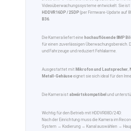
Videoüberwachungssysteme entwickelt. Sie ist
HDDVR16DP / 25DP
(per Firmware-Update auf 
B36
.
Die Kamera liefert eine
hochauflösende 8MP Bil
für einen zuverlässigen Überwachungsbereich. D
und Fahrzeuge und reduziert Fehlalarme.
Ausgestattet mit
Mikrofon und Lautsprecher
,
Metall-Gehäuse
eignet sie sich ideal für den In
Die Kamera ist
abwärtskompatibel
und unterstü
Wichtig für den Betrieb mit HDDVR08D/24D:
Nach der Einrichtung muss die Kamera im Recor
System → Kodierung → Kanal auswählen → Hauptd