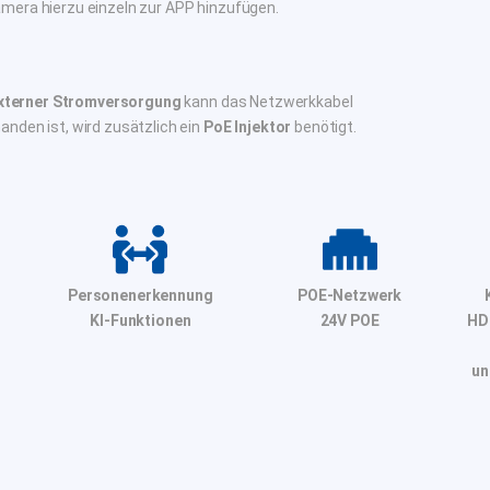
amera hierzu einzeln zur APP hinzufügen.
externer Stromversorgung
kann das Netzwerkkabel
anden ist, wird zusätzlich ein
PoE Injektor
benötigt.
Personenerkennung
POE-Netzwerk
l
KI-Funktionen
24V POE
HD
un