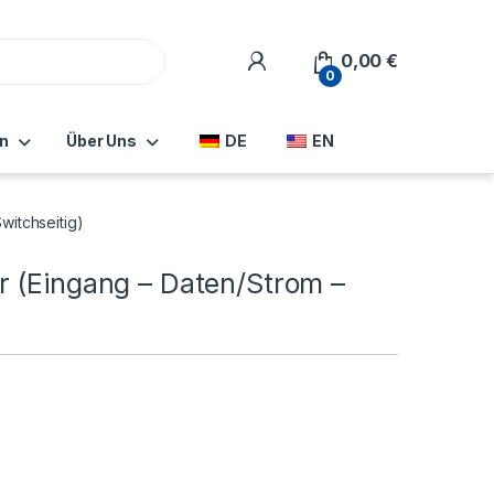
0,00
€
0
n
Über Uns
DE
EN
witchseitig)
r (Eingang – Daten/Strom –